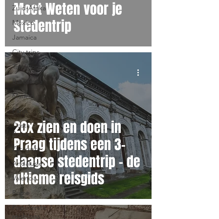
Moet Weten voor je
Zuid-Afrika
stedentrip
Mexico
Jamaica
City trips
Tarragona
Barcelona
Madrid
Parijs
20x zien en doen in
Costa
Brava
Praag tijdens een 3-
Zaragoza
daagse stedentrip – de
Andalusie
ultieme reisgids
Valencia
Rome
Populairste
reisblogs