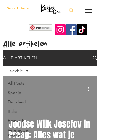
Pinterest
Alle artikelen
ALLE ARTIKELEN
Tsjechie
All Posts
Spanje
Duitsland
Italie
Joodse Wijk Josefov in
Frankrijk
Verenigde
Praag: Alles wat je
Staten