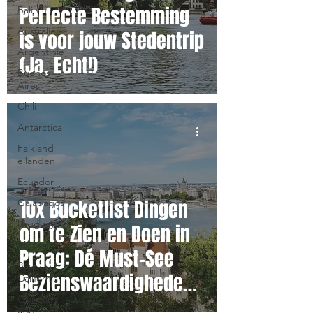
Perfecte Bestemming
Bali
Australië
is voor jouw Stedentrip
Argentinië
(Ja, Echt!)
Buenos
Aires
Chili
Antarctica
Falkland
eilanden
Ecuador
10x Bucketlist Dingen
Galapagos
Uruguay
om te Zien en Doen in
Mexico
Praag: Dé Must-See
Baja
Bezienswaardigheden
California
Quintana
voor Jouw Stedentrip
Roo