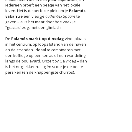
iedereen proeft een beetje van het lokale 
leven. Het is de perfecte plek om je 
Palamós 
vakantie
 een vleugje 
authentiek Spaans
 te 
geven – al is het maar door hoe vaak je 
“gracias” zegt met een glimlach.
De 
Palamós markt op dinsdag
 vindt plaats 
in het centrum, op loopafstand van de haven 
en de stranden. Ideaal te combineren met 
een koffietje op een terras of een wandeling 
langs de boulevard. Onze tip? Ga vroeg – dan 
is het nog lekker rustig én scoor je de beste 
perziken (en de knapperigste churros).