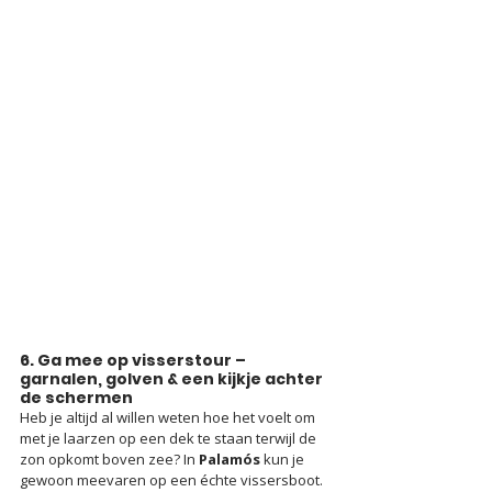
6. Ga mee op visserstour – 
garnalen, golven & een kijkje achter 
de schermen
Heb je altijd al willen weten hoe het voelt om 
met je laarzen op een dek te staan terwijl de 
zon opkomt boven zee? In 
Palamós
 kun je 
gewoon meevaren op een échte vissersboot. 