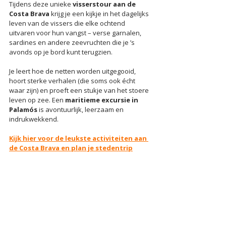
Tijdens deze unieke 
visserstour aan de 
Costa Brava
 krijg je een kijkje in het dagelijks 
leven van de vissers die elke ochtend 
uitvaren voor hun vangst – verse garnalen, 
sardines en andere zeevruchten die je ’s 
avonds op je bord kunt terugzien.
Je leert hoe de netten worden uitgegooid, 
hoort sterke verhalen (die soms ook écht 
waar zijn) en proeft een stukje van het stoere 
leven op zee. Een 
maritieme excursie in 
Palamós
 is avontuurlijk, leerzaam en 
indrukwekkend.
Kijk hier voor de leukste activiteiten aan 
de Costa Brava en plan je stedentrip