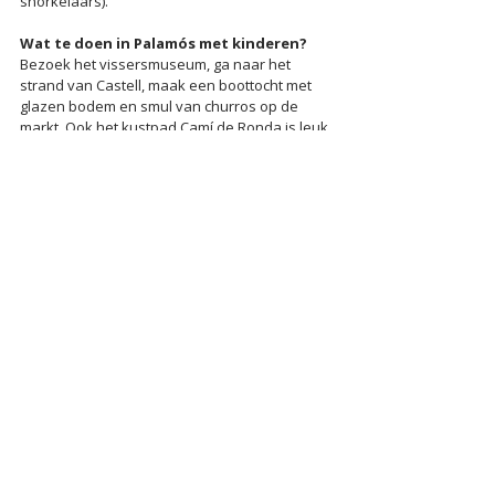
snorkelaars).
Wat te doen in Palamós met kinderen? 
Bezoek het vissersmuseum, ga naar het 
strand van Castell, maak een boottocht met 
glazen bodem en smul van churros op de 
markt. Ook het kustpad Camí de Ronda is leuk 
en veilig om met kinderen te wandelen.
Wat is de beste reistijd voor Palamós? 
De 
beste tijd voor een vakantie in Palamós is in 
het voorjaar (mei-juni) of het najaar 
(september-oktober). In de zomer is het 
levendig, maar warmer en drukker. In de 
winter is het rustiger, maar minder 
strandweer.
Is Palamós een goede bestemming voor 
een culinaire vakantie? 
Absoluut. Palamós 
staat bekend om zijn verse zeevruchten – met 
name de beroemde Palamós-garnaal. Er zijn 
talloze goede restaurants, wijnbars en 
markten.