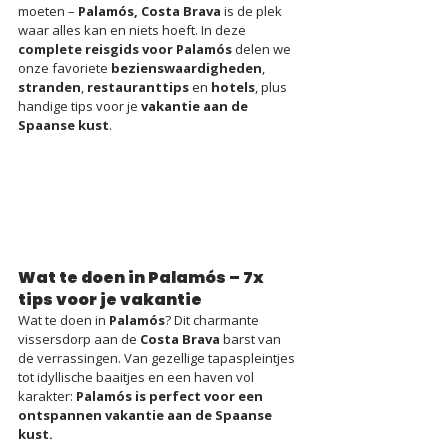
moeten – 
Palamós, Costa Brava
 is de plek 
waar alles kan en niets hoeft. In deze 
complete reisgids voor Palamós
 delen we 
onze favoriete 
bezienswaardigheden
, 
stranden
, 
restauranttips
 en 
hotels
, plus 
handige tips voor je 
vakantie aan de 
Spaanse kust
.
Wat te doen in Palamós – 7x 
tips voor je vakantie
Wat te doen in 
Palamós
? Dit charmante 
vissersdorp aan de 
Costa Brava
 barst van 
de verrassingen. Van gezellige tapaspleintjes 
tot idyllische baaitjes en een haven vol 
karakter: 
Palamós is perfect voor een 
ontspannen vakantie aan de Spaanse 
kust.