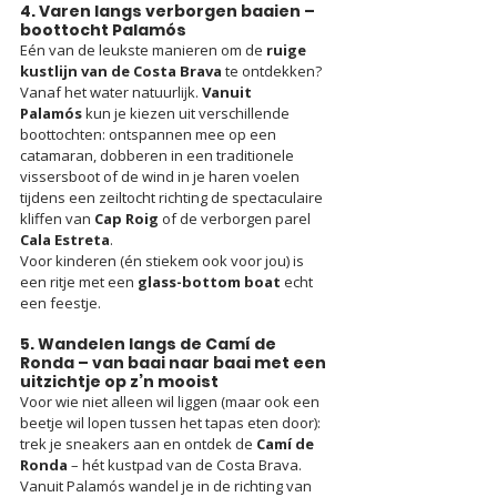
4. Varen langs verborgen baaien – 
boottocht Palamós
Eén van de leukste manieren om de 
ruige 
kustlijn van de Costa Brava
 te ontdekken? 
Vanaf het water natuurlijk. 
Vanuit 
Palamós
 kun je kiezen uit verschillende 
boottochten: ontspannen mee op een 
catamaran, dobberen in een traditionele 
vissersboot of de wind in je haren voelen 
tijdens een zeiltocht richting de spectaculaire 
kliffen van 
Cap Roig
 of de verborgen parel 
Cala Estreta
.
Voor kinderen (én stiekem ook voor jou) is 
een ritje met een 
glass-bottom boat
 echt 
een feestje.
5. Wandelen langs de Camí de 
Ronda – van baai naar baai met een 
uitzichtje op z’n mooist
Voor wie niet alleen wil liggen (maar ook een 
beetje wil lopen tussen het tapas eten door): 
trek je sneakers aan en ontdek de 
Camí de 
Ronda
 – hét kustpad van de Costa Brava. 
Vanuit Palamós wandel je in de richting van 