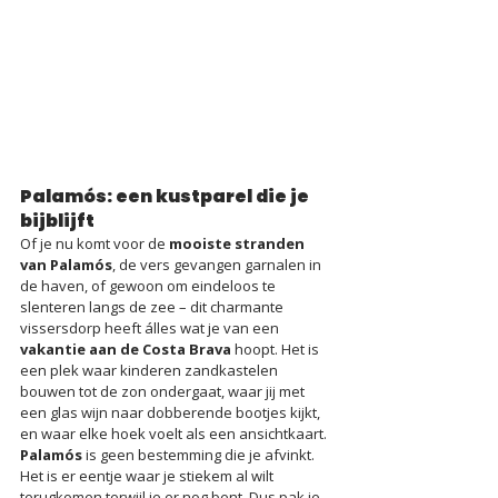
Palamós: een kustparel die je 
bijblijft
Of je nu komt voor de 
mooiste stranden 
van Palamós
, de vers gevangen garnalen in 
de haven, of gewoon om eindeloos te 
slenteren langs de zee – dit charmante 
vissersdorp heeft álles wat je van een 
vakantie aan de Costa Brava
 hoopt. Het is 
een plek waar kinderen zandkastelen 
bouwen tot de zon ondergaat, waar jij met 
een glas wijn naar dobberende bootjes kijkt, 
en waar elke hoek voelt als een ansichtkaart. 
Palamós
 is geen bestemming die je afvinkt. 
Het is er eentje waar je stiekem al wilt 
terugkomen terwijl je er nog bent. Dus pak je 