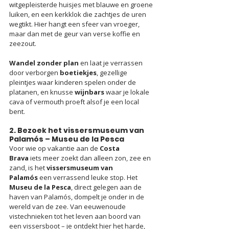
witgepleisterde huisjes met blauwe en groene 
luiken, en een kerkklok die zachtjes de uren 
wegtikt. Hier hangt een sfeer van vroeger, 
maar dan met de geur van verse koffie en 
zeezout.
Wandel zonder plan
 en laat je verrassen 
door verborgen 
boetiekjes
, gezellige 
pleintjes waar kinderen spelen onder de 
platanen, en knusse 
wijnbars
 waar je lokale 
cava of vermouth proeft alsof je een local 
bent. 
2. Bezoek het vissersmuseum van 
Palamós – Museu de la Pesca
Voor wie op vakantie aan de 
Costa 
Brava
 iets meer zoekt dan alleen zon, zee en 
zand, is het 
vissersmuseum van 
Palamós
 een verrassend leuke stop. Het 
Museu de la Pesca
, direct gelegen aan de 
haven van Palamós, dompelt je onder in de 
wereld van de zee. Van eeuwenoude 
vistechnieken tot het leven aan boord van 
een vissersboot – je ontdekt hier het harde, 