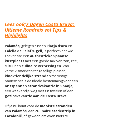
Lees ook;
7 Dagen Costa Brava: 
Ultieme Rondreis vol Tips & 
Highlights
Palamós
, gelegen tussen 
Platja d’Aro
 en 
Calella de Palafrugell
, is perfect voor wie 
zoekt naar een 
authentieke Spaanse 
kustplaats
 met een goede mix van zon, zee, 
cultuur én 
culinaire verrassingen
. Van 
verse vismarkten tot gezellige pleinen, 
kindvriendelijke stranden
 tot rustige 
baaien: het is de ideale bestemming voor een 
ontspannen strandvakantie in Spanje
, 
een weekendje weg met z’n tweeën of een 
gezinsvakantie aan de Costa Brava
.
Of je nu komt voor de 
mooiste stranden 
van Palamós
, een 
culinaire stedentrip in 
Catalonië
, of gewoon om even niets te 