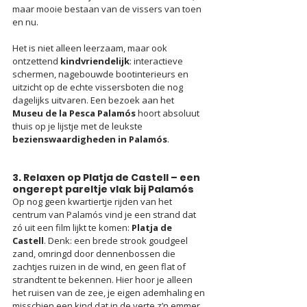
maar mooie bestaan van de vissers van toen 
en nu.
Het is niet alleen leerzaam, maar ook 
ontzettend 
kindvriendelijk
: interactieve 
schermen, nagebouwde bootinterieurs en 
uitzicht op de echte vissersboten die nog 
dagelijks uitvaren. Een bezoek aan het 
Museu de la Pesca Palamós
 hoort absoluut 
thuis op je lijstje met de leukste 
bezienswaardigheden in Palamós
.
3. Relaxen op Platja de Castell – een 
ongerept pareltje vlak bij Palamós
Op nog geen kwartiertje rijden van het 
centrum van Palamós vind je een strand dat 
zó uit een film lijkt te komen: 
Platja de 
Castell
. Denk: een brede strook goudgeel 
zand, omringd door dennenbossen die 
zachtjes ruizen in de wind, en geen flat of 
strandtent te bekennen. Hier hoor je alleen 
het ruisen van de zee, je eigen ademhaling en 
misschien een kind dat in de verte z’n emmer 