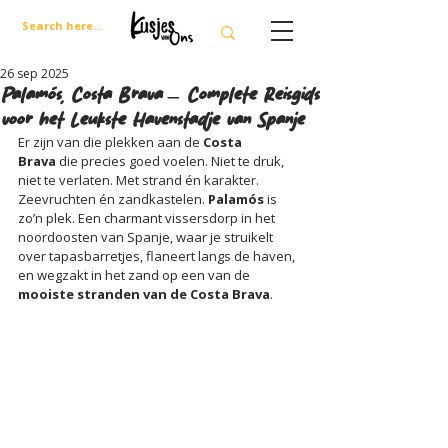
26 sep 2025
Palamós, Costa Brava – Complete Reisgids
voor het Leukste Havenstadje van Spanje
Er zijn van die plekken aan de 
Costa 
Brava
 die precies goed voelen. Niet te druk, 
niet te verlaten. Met strand én karakter. 
Zeevruchten én zandkastelen. 
Palamós
 is 
zo’n plek. Een charmant vissersdorp in het 
noordoosten van Spanje, waar je struikelt 
over tapasbarretjes, flaneert langs de haven, 
en wegzakt in het zand op een van de 
mooiste stranden van de Costa Brava
.