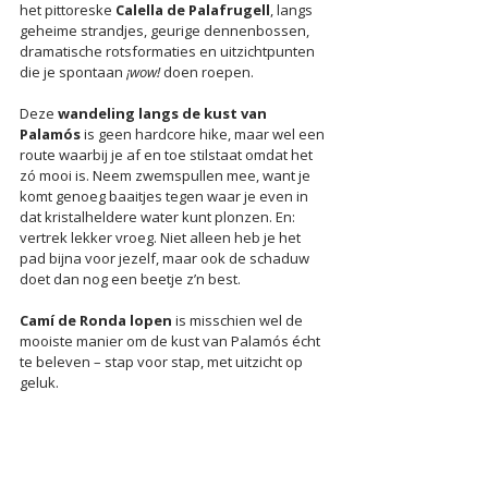
het pittoreske 
Calella de Palafrugell
, langs 
geheime strandjes, geurige dennenbossen, 
dramatische rotsformaties en uitzichtpunten 
die je spontaan 
¡wow!
 doen roepen.
Deze 
wandeling langs de kust van 
Palamós
 is geen hardcore hike, maar wel een 
route waarbij je af en toe stilstaat omdat het 
zó mooi is. Neem zwemspullen mee, want je 
komt genoeg baaitjes tegen waar je even in 
dat kristalheldere water kunt plonzen. En: 
vertrek lekker vroeg. Niet alleen heb je het 
pad bijna voor jezelf, maar ook de schaduw 
doet dan nog een beetje z’n best.
Camí de Ronda lopen
 is misschien wel de 
mooiste manier om de kust van Palamós écht 
te beleven – stap voor stap, met uitzicht op 
geluk.