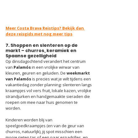
Meer Costa Brava Reistips? Bekijk dan 
deze reisgids met nog meer tips
7. Shoppen en slenteren op de 
markt – churros, keramiek en 
Spaanse gezelligheid
Op dinsdagochtend verandert het centrum 
van 
Palamós
 in een vrolijke wirwar van 
kleuren, geuren en geluiden. De 
weekmarkt 
van Palamós
 is precies wat je wilt tijdens een 
vakantiedag zonder planning: slenteren langs 
kraampjes vol vers fruit, lokale kazen, vrolijke 
strandjurken en handgemaakte sieraden die 
roepen om mee naar huis genomen te 
worden.
Kinderen worden blij van 
speelgoedkraampjes (en van de geur van 
churros, natuurlijk), jij spot misschien een 
mooie rieten tas of een paar espadrilles, en 